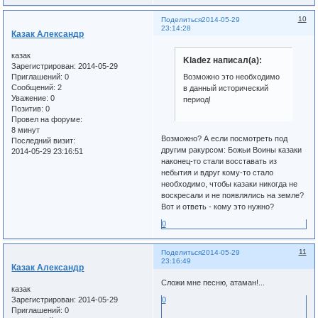
10
Поделиться
2014-05-29
23:14:28
Казак Александр
казак
Kladez написал(а):
Зарегистрирован
: 2014-05-29
Приглашений:
0
Возможно это необходимо
Сообщений:
2
в данный исторический
Уважение:
0
период!
Позитив:
0
Провел на форуме:
8 минут
Возможно? А если посмотреть под
Последний визит:
другим ракурсом: Божьи Воины казаки
2014-05-29 23:16:51
наконец-то стали восставать из
небытия и вдруг кому-то стало
необходимо, чтобы казаки никогда не
воскресали и не появлялись на земле?
Вот и ответь - кому это нужно?
0
11
Поделиться
2014-05-29
23:16:49
Казак Александр
Сложи мне песню, атаман!...
казак
Зарегистрирован
: 2014-05-29
0
Приглашений:
0