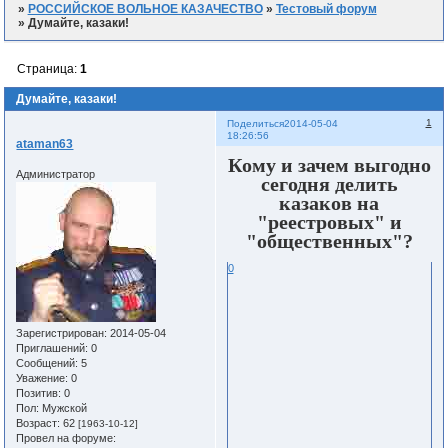
»
РОССИЙСКОЕ ВОЛЬНОЕ КАЗАЧЕСТВО
»
Тестовый форум
»
Думайте, казаки!
Страница:
1
Думайте, казаки!
1
Поделиться
2014-05-04
18:26:56
ataman63
Кому и зачем выгодно
Администратор
сегодня делить
казаков на
"реестровых" и
"общественных"
?
0
Зарегистрирован
: 2014-05-04
Приглашений:
0
Сообщений:
5
Уважение:
0
Позитив:
0
Пол:
Мужской
Возраст:
62
[1963-10-12]
Провел на форуме: