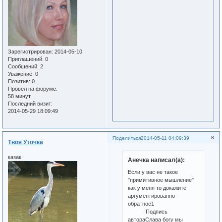
Зарегистрирован
: 2014-05-10
Приглашений:
0
Сообщений:
2
Уважение:
0
Позитив:
0
Провел на форуме:
58 минут
Последний визит:
2014-05-29 18:09:49
8
Поделиться
2014-05-11 04:09:39
Твоя Уточка
казак
Анечка написал(а):
Если у вас не такое
"примитивное мышление"
как у меня то докажите
аргументированно
обратное1
Подпись
автораСлава богу мы