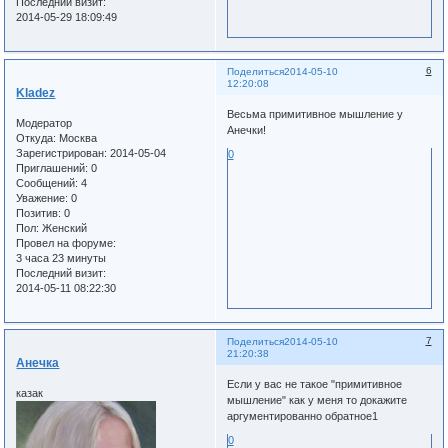
Последний визит:
2014-05-29 18:09:49
6
Поделиться
2014-05-10
12:20:08
Kladez
Весьма примитивное мышление у
Модератор
Анечки!
Откуда:
Москва
Зарегистрирован
: 2014-05-04
0
Приглашений:
0
Сообщений:
4
Уважение:
0
Позитив:
0
Пол:
Женский
Провел на форуме:
3 часа 23 минуты
Последний визит:
2014-05-11 08:22:30
7
Поделиться
2014-05-10
21:20:38
Анечка
Если у вас не такое "примитивное
казак
мышление" как у меня то докажите
аргументированно обратное1
0